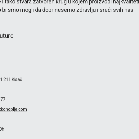
i tako stvara zatvoren krug u kojem proizvodi najkvalitet
ko bi smo mogli da doprinesemo zdravlju i sreći svih nas.
Future
1 211 Kisač
8
777
tkonoplje.com
00h