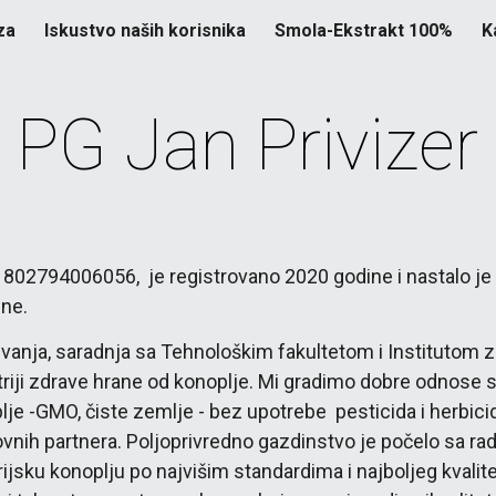
za
Iskustvo naših korisnika
Smola-Ekstrakt 100%
K
ip to main content
Skip to navigat
PG Jan Privizer
 802794006056,  je registrovano 2020 godine i nastalo je k
ine.
vanja, saradnja sa Tehnološkim fakultetom i Institutom za r
striji zdrave hrane od konoplje. Mi gradimo dobre odnose 
-GMO, čiste zemlje - bez upotrebe  pesticida i herbicida
vnih partnera. Poljoprivredno gazdinstvo je počelo sa ra
trijsku konoplju po najvišim standardima i najboljeg kvalit