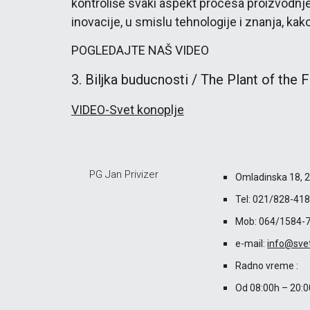
kontroliše svaki aspekt procesa proizvodnje 
inovacije, u smislu tehnologije i znanja, ka
POGLEDAJTE NAŠ VIDEO
3. Biljka buducnosti / The Plant of the 
VIDEO-Svet konoplje
PG Jan Privizer
Omladinska 18, 2
Tel: 021/828-41
Mob: 064/1584-
e-mail: 
info@sve
Radno vreme :
Od 08:00h – 20: