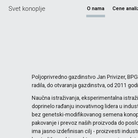
Svet konoplje
O nama
Cene anali
Sk
Poljoprivredno gazdinstvo Jan Privizer, BPG
radila, do otvaranja gazdinstva, od 2011 god
Naučna istraživanja, eksperimentalna istraži
doprinelo rađanju inovativnog lidera u indu
bez genetski-modifikovanog semena konoplje 
pakovanje i prevoz naših proizvoda do poslo
ima jasno izdefinisan cilj - proizvesti indus