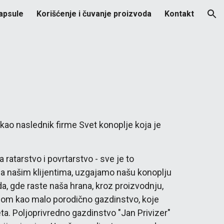
apsule
Korišćenje i čuvanje proizvoda
Kontakt
ion
ao naslednik firme Svet konoplje koja je 
atarstvo i povrtarstvo - sve je to 
sa našim klijentima, uzgajamo našu konoplju 
, gde raste naša hrana, kroz proizvodnju, 
dom kao malo porodično gazdinstvo, koje 
eta. Poljoprivredno gazdinstvo "
Jan
 Privizer" 